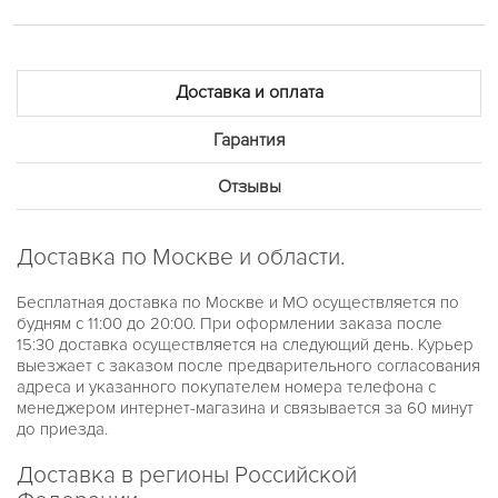
BERKLEY
BLAIR
BRADSHAW
BRECKEN
BRYN
Доставка и оплата
CHAIN LOCK
CHANNING
Гарантия
DARCI
DYLAN
EMPIRE
Отзывы
EVEREST
HARLOWE
HARTMAN
Доставка по Москве и области.
IRVING
JANELLE
JARYN
Бесплатная доставка по Москве и МО осуществляется по
JESSA
будням с 11:00 до 20:00. При оформлении заказа после
KERRY
15:30 доставка осуществляется на следующий день. Курьер
LAURYN
выезжает с заказом после предварительного согласования
LAYTON
адреса и указанного покупателем номера телефона с
LENNOX
менеджером интернет-магазина и связывается за 60 минут
LEXINGTON
до приезда.
LILIANE
MINI CAMILLE
MINI PILOT PAVE
Доставка в регионы Российской
PARKER