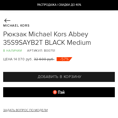
РАСПРОДАЖА | СКИДКИ ДО 40%
MICHAEL KORS
СУМКИ
Рюкзак Michael Kors Abbey
AVA
AVRIL
35S9SAYB2T BLACK Medium
BEDFORD
BRADSHAW
АРТИКУЛ:
B00751
В НАЛИЧИИ
CAMILLE
CARMEN
-57%
ЦЕНА 14 070 руб.
32 600 руб.
CECE
CHARLOTTE
CУМКИ-ШОППЕРЫ
DELANEY
ДОБАВИТЬ В КОРЗИНУ
EMILIA
EVA
GREENWICH
HALLY
HAMILTON
HEATHER
HENDRIX
JADE
ЗАДАТЬ ВОПРОС ПО МОДЕЛИ
JESSIE