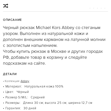
JET SET
JET SET TRAVEL
KARLIE
MERCER
MIRELLA
ОПИСАНИЕ
MOTT
PARKER
Черный рюкзак Michael Kors Abbey со стеганым
SINCLAIR
узором. Выполнен из натуральной кожи и
SLOAN
SOHO
дополнен внешним карманом на латунной молнии
WHITNEY
с золотистым напылением.
БЕЖЕВЫЕ СУМКИ
Чтобы купить рюкзак в Москве и других городах
БЕЛЫЕ СУМКИ
ГОЛУБЫЕ СУМКИ
РФ, добавьте товар в корзину и следуйте
КОРИЧНЕВЫЕ СУМКИ
подсказкам на сайте.
КРАСНЫЕ СУМКИ
КРОСС-БОДИ
РОЗОВЫЕ СУМКИ
ДЕТАЛИ
СУМКИ-ТОУТ
ЧЕРНЫЕ СУМКИ
• Коллекция:
Abbey
РЮКЗАКИ
• Материал:
Натуральная кожа 100%
ABBEY
• Цвет:
Чёрный
BROOKLIN
RHEA
• Размер S/M/L:
Средний
КОРИЧНЕВЫЕ РЮКЗАКИ
• Размеры:
Длина 30 см; высота 25 см; ширина 12,7 см
ЧАСЫ
• Гарантия:
30 дней
ACCELERATOR