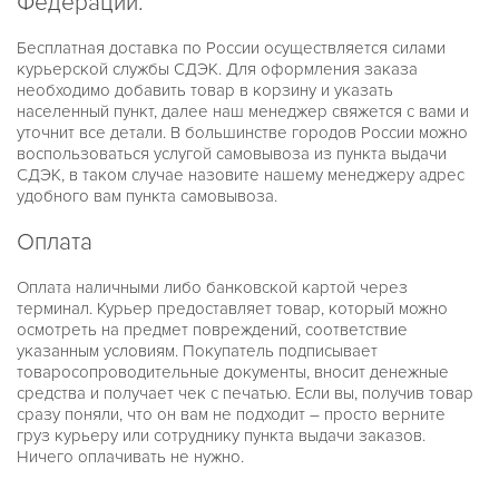
Федерации.
PILOT
RAQUEL
RITZ
Бесплатная доставка по России осуществляется силами
RUNWAY
курьерской службы СДЭК. Для оформления заказа
RUNWAY SLIM
необходимо добавить товар в корзину и указать
SIDNEY
населенный пункт, далее наш менеджер свяжется с вами и
SOFIE
уточнит все детали. В большинстве городов России можно
WREN
воспользоваться услугой самовывоза из пункта выдачи
БЕЛЫЕ
СДЭК, в таком случае назовите нашему менеджеру адрес
ЖЕЛТОЕ ЗОЛОТО
удобного вам пункта самовывоза.
ЖЕНСКИЕ
ЗОЛОТЫЕ
МУЖСКИЕ
Оплата
РОЗОВОЕ ЗОЛОТО
УНИСЕКС
Оплата наличными либо банковской картой через
ЧЕРНЫЕ
терминал. Курьер предоставляет товар, который можно
НОВИНКИ
осмотреть на предмет повреждений, соответствие
О КОМПАНИИ
ДОСТАВКА И ОПЛАТА
указанным условиям. Покупатель подписывает
ГАРАНТИЯ И ВОЗВРАТ
товаросопроводительные документы, вносит денежные
средства и получает чек с печатью. Если вы, получив товар
сразу поняли, что он вам не подходит – просто верните
груз курьеру или сотруднику пункта выдачи заказов.
Ничего оплачивать не нужно.