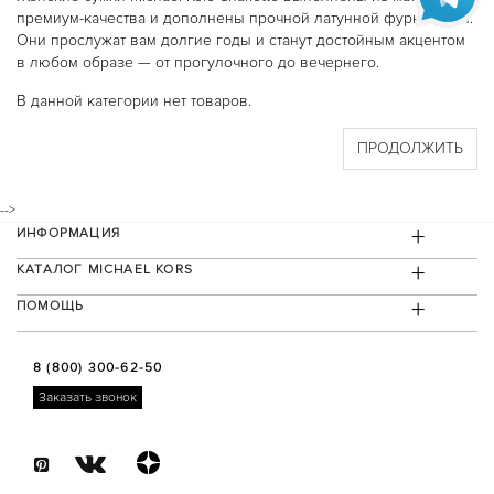
JET SET
премиум-качества и дополнены прочной латунной фурнитурой.
JET SET TRAVEL
KARLIE
Они прослужат вам долгие годы и станут достойным акцентом
MERCER
в любом образе — от прогулочного до вечернего.
MIRELLA
MOTT
В данной категории нет товаров.
PARKER
SINCLAIR
ПРОДОЛЖИТЬ
SLOAN
SOHO
WHITNEY
БЕЖЕВЫЕ СУМКИ
-->
БЕЛЫЕ СУМКИ
+
ИНФОРМАЦИЯ
ГОЛУБЫЕ СУМКИ
КОРИЧНЕВЫЕ СУМКИ
+
КАТАЛОГ MICHAEL KORS
КРАСНЫЕ СУМКИ
КРОСС-БОДИ
+
ПОМОЩЬ
РОЗОВЫЕ СУМКИ
СУМКИ-ТОУТ
ЧЕРНЫЕ СУМКИ
8 (800) 300-62-50
РЮКЗАКИ
ABBEY
Заказать звонок
BROOKLIN
RHEA
КОРИЧНЕВЫЕ РЮКЗАКИ
ЧАСЫ
ACCELERATOR