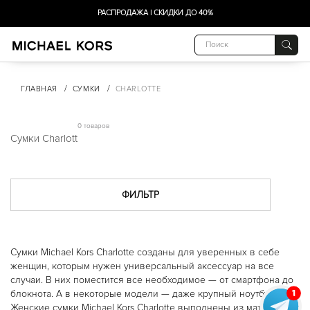
РАСПРОДАЖА | СКИДКИ ДО 40%
СУМКИ
AVA
/
/
ГЛАВНАЯ
СУМКИ
CHARLOTTE
AVRIL
BEDFORD
BRADSHAW
0 товаров
CAMILLE
Сумки Charlott
CARMEN
CECE
CHARLOTTE
CУМКИ-ШОППЕРЫ
DELANEY
ФИЛЬТР
EMILIA
EVA
GREENWICH
HALLY
Сумки Michael Kors Charlotte созданы для уверенных в себе
HAMILTON
HEATHER
женщин, которым нужен универсальный аксессуар на все
HENDRIX
случаи. В них поместится все необходимое — от смартфона до
JADE
блокнота. А в некоторые модели — даже крупный ноутбук.
JESSIE
Женские сумки Michael Kors Charlotte выполнены из материалов