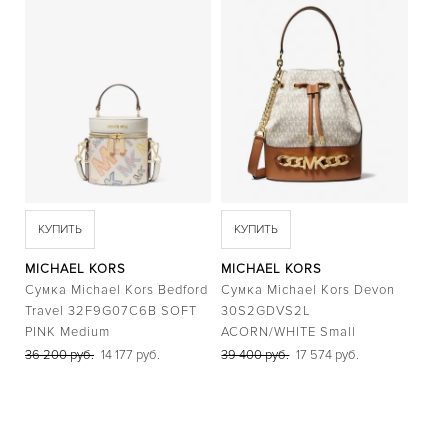
BERKLEY
BLAIR
BRADSHAW
BRECKEN
BRYN
CHAIN LOCK
CHANNING
DARCI
DYLAN
EMPIRE
EVEREST
HARLOWE
HARTMAN
КУПИТЬ
КУПИТЬ
IRVING
JANELLE
JARYN
MICHAEL KORS
MICHAEL KORS
JESSA
Сумка Michael Kors Bedford
Сумка Michael Kors Devon
KERRY
Travel 32F9G07C6B SOFT
30S2GDVS2L
LAURYN
PINK Medium
ACORN/WHITE Small
LAYTON
LENNOX
36 200 руб.
14 177 руб.
39 400 руб.
17 574 руб.
LEXINGTON
LILIANE
MINI CAMILLE
MINI PILOT PAVE
PARKER