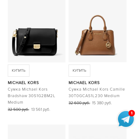
JET SET
JET SET TRAVEL
KARLIE
MERCER
MIRELLA
MOTT
PARKER
SINCLAIR
SLOAN
SOHO
WHITNEY
БЕЖЕВЫЕ СУМКИ
БЕЛЫЕ СУМКИ
ГОЛУБЫЕ СУМКИ
КУПИТЬ
КУПИТЬ
КОРИЧНЕВЫЕ СУМКИ
КРАСНЫЕ СУМКИ
MICHAEL KORS
MICHAEL KORS
КРОСС-БОДИ
Сумка Michael Kors
Сумка Michael Kors Camille
РОЗОВЫЕ СУМКИ
СУМКИ-ТОУТ
Bradshaw 30S1G2BM2L
30T0GCAS1L230 Medium
ЧЕРНЫЕ СУМКИ
Medium
32 600 руб.
15 380 руб.
РЮКЗАКИ
32 500 руб.
13 561 руб.
ABBEY
BROOKLIN
RHEA
КОРИЧНЕВЫЕ РЮКЗАКИ
ЧАСЫ
ACCELERATOR