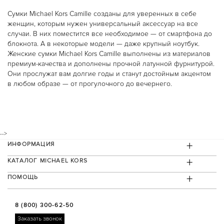
PILOT
RAQUEL
Сумки Michael Kors Camille созданы для уверенных в себе
RITZ
женщин, которым нужен универсальный аксессуар на все
RUNWAY
случаи. В них поместится все необходимое — от смартфона до
RUNWAY SLIM
блокнота. А в некоторые модели — даже крупный ноутбук.
SIDNEY
Женские сумки Michael Kors Camille выполнены из материалов
SOFIE
WREN
премиум-качества и дополнены прочной латунной фурнитурой.
БЕЛЫЕ
Они прослужат вам долгие годы и станут достойным акцентом
ЖЕЛТОЕ ЗОЛОТО
в любом образе — от прогулочного до вечернего.
ЖЕНСКИЕ
ЗОЛОТЫЕ
МУЖСКИЕ
РОЗОВОЕ ЗОЛОТО
УНИСЕКС
ЧЕРНЫЕ
-->
НОВИНКИ
+
ИНФОРМАЦИЯ
О КОМПАНИИ
ДОСТАВКА И ОПЛАТА
+
КАТАЛОГ MICHAEL KORS
ГАРАНТИЯ И ВОЗВРАТ
+
ПОМОЩЬ
8 (800) 300-62-50
Заказать звонок