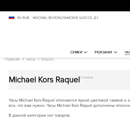
СУМКИ
AVA
AVRIL
BEDFORD
RU
RUB
​МОСКВА, ВОЛОКОЛАМСКОЕ ШОССЕ, Д.1
BRADSHAW
CAMILLE
CARMEN
CECE
CHARLOTTE
CУМКИ-ШОППЕРЫ
DELANEY
СУМКИ
РЮКЗАКИ
ЧА
EMILIA
/
/
ГЛАВНАЯ
ЧАСЫ
RAQUEL
EVA
GREENWICH
HALLY
HAMILTON
Michael Kors Raquel
0 товаров
HEATHER
HENDRIX
JADE
JESSIE
Часы Michael Kors Raquel отличаются яркой цветовой гаммой 
JET SET
все, что вам нужно. Часы Michael Kors Raquel дополнены япон
JET SET TRAVEL
KARLIE
В данной категории нет товаров.
MERCER
MIRELLA
MOTT