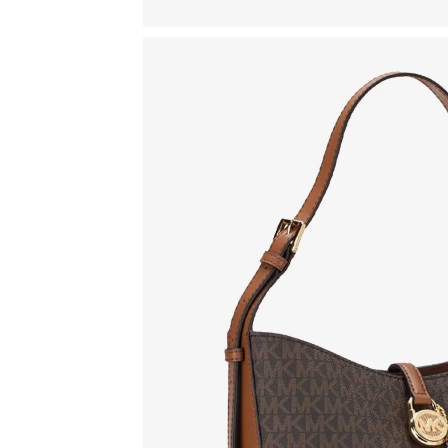
CHANNING
DARCI
DYLAN
EMPIRE
EVEREST
HARLOWE
HARTMAN
IRVING
JANELLE
JARYN
JESSA
KERRY
LAURYN
LAYTON
LENNOX
LEXINGTON
LILIANE
MINI CAMILLE
MINI PILOT PAVE
PARKER
PILOT
RAQUEL
RITZ
RUNWAY
RUNWAY SLIM
SIDNEY