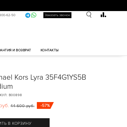
 300-62-50
Заказать звонок
РАНТИЯ И ВОЗВРАТ
КОНТАКТЫ
hael Kors Lyra 35F4G1YS5B
dium
КУЛ:
B00898
руб.
-57%
44 600 руб.
ТЬ В КОРЗИНУ