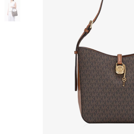
PARKER
SINCLAIR
SLOAN
SOHO
WHITNEY
БЕЖЕВЫЕ СУМКИ
БЕЛЫЕ СУМКИ
ГОЛУБЫЕ СУМКИ
КОРИЧНЕВЫЕ СУМКИ
КРАСНЫЕ СУМКИ
КРОСС-БОДИ
РОЗОВЫЕ СУМКИ
СУМКИ-ТОУТ
ЧЕРНЫЕ СУМКИ
РЮКЗАКИ
ABBEY
BROOKLIN
RHEA
КОРИЧНЕВЫЕ РЮКЗАКИ
ЧАСЫ
ACCELERATOR
BERKLEY
BLAIR
BRADSHAW
BRECKEN
BRYN
CHAIN LOCK