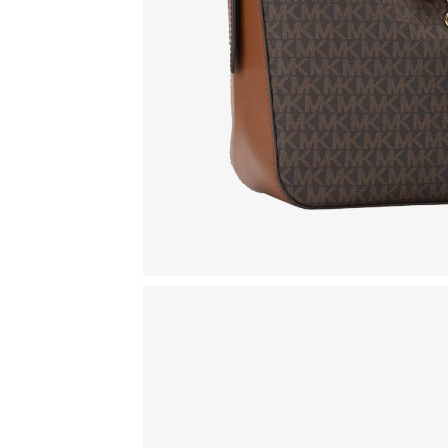
SOFIE
WREN
БЕЛЫЕ
ЖЕЛТОЕ ЗОЛОТО
ЖЕНСКИЕ
ЗОЛОТЫЕ
МУЖСКИЕ
РОЗОВОЕ ЗОЛОТО
УНИСЕКС
ЧЕРНЫЕ
НОВИНКИ
О КОМПАНИИ
ДОСТАВКА И ОПЛАТА
ГАРАНТИЯ И ВОЗВРАТ