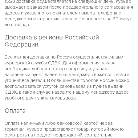
15:30 доставка осуществляется на следующий день. Курьер
PILOT
выезжает с заказом после предварительного согласования
RAQUEL
RITZ
адреса и указанного покупателем номера телефона с
RUNWAY
менеджером интернет-магазина и связывается за 60 минут
RUNWAY SLIM
до приезда.
SIDNEY
SOFIE
Доставка в регионы Российской
WREN
Федерации.
БЕЛЫЕ
ЖЕЛТОЕ ЗОЛОТО
ЖЕНСКИЕ
Бесплатная доставка по России осуществляется силами
ЗОЛОТЫЕ
курьерской службы СДЭК. Для оформления заказа
МУЖСКИЕ
необходимо добавить товар в корзину и указать
РОЗОВОЕ ЗОЛОТО
населенный пункт, далее наш менеджер свяжется с вами и
УНИСЕКС
уточнит все детали. В большинстве городов России можно
ЧЕРНЫЕ
НОВИНКИ
воспользоваться услугой самовывоза из пункта выдачи
О КОМПАНИИ
СДЭК, в таком случае назовите нашему менеджеру адрес
ДОСТАВКА И ОПЛАТА
удобного вам пункта самовывоза.
ГАРАНТИЯ И ВОЗВРАТ
Оплата
Оплата наличными либо банковской картой через
терминал. Курьер предоставляет товар, который можно
осмотреть на предмет повреждений, соответствие