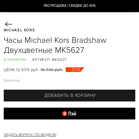
РАСПРОДАЖА | СКИДКИ ДО 40%
MICHAEL KORS
СУМКИ
Часы Michael Kors Bradshaw
AVA
AVRIL
Двухцветные MK5627
BEDFORD
BRADSHAW
АРТИКУЛ:
MK5627
В НАЛИЧИИ
CAMILLE
CARMEN
-25%
ЦЕНА 12 600 руб.
16 730 руб.
CECE
CHARLOTTE
Биколор
CУМКИ-ШОППЕРЫ
DELANEY
EMILIA
ДОБАВИТЬ В КОРЗИНУ
EVA
GREENWICH
HALLY
HAMILTON
HEATHER
HENDRIX
JADE
JESSIE
ЗАДАТЬ ВОПРОС ПО МОДЕЛИ