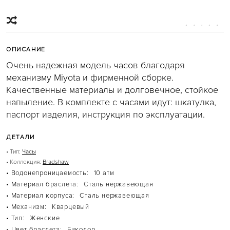
JET SET
JET SET TRAVEL
KARLIE
MERCER
MIRELLA
MOTT
ОПИСАНИЕ
PARKER
SINCLAIR
Очень надежная модель часов благодаря
SLOAN
механизму Miyota и фирменной сборке.
SOHO
WHITNEY
Качественные материалы и долговечное, стойкое
БЕЖЕВЫЕ СУМКИ
напыление. В комплекте с часами идут: шкатулка,
БЕЛЫЕ СУМКИ
паспорт изделия, инструкция по эксплуатации.
ГОЛУБЫЕ СУМКИ
КОРИЧНЕВЫЕ СУМКИ
КРАСНЫЕ СУМКИ
ДЕТАЛИ
КРОСС-БОДИ
РОЗОВЫЕ СУМКИ
• Тип:
Часы
СУМКИ-ТОУТ
• Коллекция:
Bradshaw
ЧЕРНЫЕ СУМКИ
• Водонепроницаемость:
10 атм
РЮКЗАКИ
ABBEY
• Материал браслета:
Сталь нержавеющая
BROOKLIN
• Материал корпуса:
Сталь нержавеющая
RHEA
• Механизм:
Кварцевый
КОРИЧНЕВЫЕ РЮКЗАКИ
• Тип:
Женские
ЧАСЫ
ACCELERATOR
• Цвет браслета:
Биколор