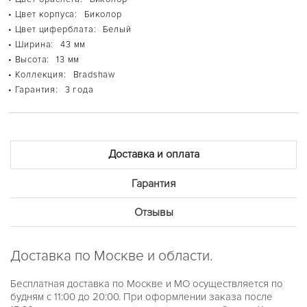
BERKLEY
• Цвет корпуса:
Биколор
BLAIR
• Цвет циферблата:
Белый
BRADSHAW
BRECKEN
• Ширина:
43 мм
BRYN
• Высота:
13 мм
CHAIN LOCK
• Коллекция:
Bradshaw
CHANNING
• Гарантия:
DARCI
3 года
DYLAN
EMPIRE
EVEREST
HARLOWE
HARTMAN
Доставка и оплата
IRVING
JANELLE
Гарантия
JARYN
JESSA
KERRY
Отзывы
LAURYN
LAYTON
LENNOX
Доставка по Москве и области.
LEXINGTON
LILIANE
MINI CAMILLE
Бесплатная доставка по Москве и МО осуществляется по
MINI PILOT PAVE
будням с 11:00 до 20:00. При оформлении заказа после
PARKER