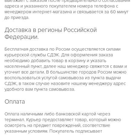
выезжает с заказом после предварительного согласования
PILOT
адреса и указанного покупателем номера телефона с
RAQUEL
менеджером интернет-магазина и связывается за 60 минут
RITZ
до приезда.
RUNWAY
RUNWAY SLIM
SIDNEY
Доставка в регионы Российской
SOFIE
Федерации.
WREN
БЕЛЫЕ
ЖЕЛТОЕ ЗОЛОТО
Бесплатная доставка по России осуществляется силами
ЖЕНСКИЕ
курьерской службы СДЭК. Для оформления заказа
ЗОЛОТЫЕ
необходимо добавить товар в корзину и указать
МУЖСКИЕ
населенный пункт, далее наш менеджер свяжется с вами и
РОЗОВОЕ ЗОЛОТО
уточнит все детали. В большинстве городов России можно
УНИСЕКС
воспользоваться услугой самовывоза из пункта выдачи
ЧЕРНЫЕ
СДЭК, в таком случае назовите нашему менеджеру адрес
НОВИНКИ
удобного вам пункта самовывоза.
О КОМПАНИИ
ДОСТАВКА И ОПЛАТА
ГАРАНТИЯ И ВОЗВРАТ
Оплата
Оплата наличными либо банковской картой через
терминал. Курьер предоставляет товар, который можно
осмотреть на предмет повреждений, соответствие
указанным условиям. Покупатель подписывает