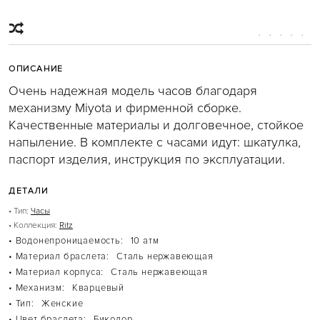
JET SET
JET SET TRAVEL
KARLIE
MERCER
MIRELLA
MOTT
ОПИСАНИЕ
PARKER
SINCLAIR
Очень надежная модель часов благодаря
SLOAN
механизму Miyota и фирменной сборке.
SOHO
WHITNEY
Качественные материалы и долговечное, стойкое
БЕЖЕВЫЕ СУМКИ
напыление. В комплекте с часами идут: шкатулка,
БЕЛЫЕ СУМКИ
паспорт изделия, инструкция по эксплуатации.
ГОЛУБЫЕ СУМКИ
КОРИЧНЕВЫЕ СУМКИ
КРАСНЫЕ СУМКИ
ДЕТАЛИ
КРОСС-БОДИ
РОЗОВЫЕ СУМКИ
• Тип:
Часы
СУМКИ-ТОУТ
• Коллекция:
Ritz
ЧЕРНЫЕ СУМКИ
• Водонепроницаемость:
10 атм
РЮКЗАКИ
ABBEY
• Материал браслета:
Сталь нержавеющая
BROOKLIN
• Материал корпуса:
Сталь нержавеющая
RHEA
• Механизм:
Кварцевый
КОРИЧНЕВЫЕ РЮКЗАКИ
• Тип:
Женские
ЧАСЫ
ACCELERATOR
• Цвет браслета:
Биколор