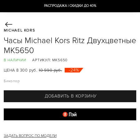
РАСПРОДАЖА | СКИДКИ ДО 40%
MICHAEL KORS
СУМКИ
Часы Michael Kors Ritz Двухцветные
AVA
AVRIL
MK5650
BEDFORD
BRADSHAW
АРТИКУЛ:
MK5650
В НАЛИЧИИ
CAMILLE
CARMEN
-24%
ЦЕНА 8 300 руб.
10 990 руб.
CECE
CHARLOTTE
Биколор
CУМКИ-ШОППЕРЫ
DELANEY
EMILIA
ДОБАВИТЬ В КОРЗИНУ
EVA
GREENWICH
HALLY
HAMILTON
HEATHER
HENDRIX
JADE
JESSIE
ЗАДАТЬ ВОПРОС ПО МОДЕЛИ