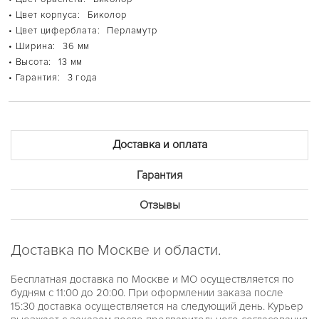
BERKLEY
• Цвет корпуса:
Биколор
BLAIR
• Цвет циферблата:
Перламутр
BRADSHAW
BRECKEN
• Ширина:
36 мм
BRYN
• Высота:
13 мм
CHAIN LOCK
• Гарантия:
3 года
CHANNING
DARCI
DYLAN
EMPIRE
EVEREST
HARLOWE
Доставка и оплата
HARTMAN
IRVING
Гарантия
JANELLE
JARYN
JESSA
Отзывы
KERRY
LAURYN
LAYTON
Доставка по Москве и области.
LENNOX
LEXINGTON
LILIANE
Бесплатная доставка по Москве и МО осуществляется по
MINI CAMILLE
будням с 11:00 до 20:00. При оформлении заказа после
MINI PILOT PAVE
15:30 доставка осуществляется на следующий день. Курьер
PARKER