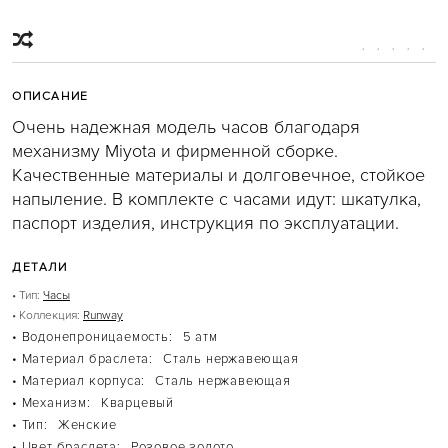
JET SET
JET SET TRAVEL
KARLIE
MERCER
MIRELLA
MOTT
ОПИСАНИЕ
PARKER
SINCLAIR
Очень надежная модель часов благодаря
SLOAN
механизму Miyota и фирменной сборке.
SOHO
WHITNEY
Качественные материалы и долговечное, стойкое
БЕЖЕВЫЕ СУМКИ
напыление. В комплекте с часами идут: шкатулка,
БЕЛЫЕ СУМКИ
паспорт изделия, инструкция по эксплуатации.
ГОЛУБЫЕ СУМКИ
КОРИЧНЕВЫЕ СУМКИ
КРАСНЫЕ СУМКИ
ДЕТАЛИ
КРОСС-БОДИ
РОЗОВЫЕ СУМКИ
• Тип:
Часы
СУМКИ-ТОУТ
• Коллекция:
Runway
ЧЕРНЫЕ СУМКИ
• Водонепроницаемость:
5 атм
РЮКЗАКИ
ABBEY
• Материал браслета:
Сталь нержавеющая
BROOKLIN
• Материал корпуса:
Сталь нержавеющая
RHEA
• Механизм:
Кварцевый
КОРИЧНЕВЫЕ РЮКЗАКИ
• Тип:
Женские
ЧАСЫ
ACCELERATOR
• Цвет браслета:
Розовое золото