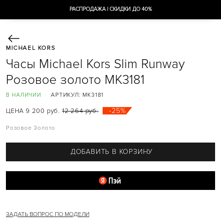
РАСПРОДАЖА | СКИДКИ ДО 40%
MICHAEL KORS
СУМКИ
Часы Michael Kors Slim Runway
AVA
AVRIL
Розовое золото MK3181
BEDFORD
BRADSHAW
АРТИКУЛ:
MK3181
В НАЛИЧИИ
CAMILLE
CARMEN
-25%
ЦЕНА 9 200 руб.
12 264 руб.
CECE
CHARLOTTE
Розовое Золото
CУМКИ-ШОППЕРЫ
DELANEY
EMILIA
ДОБАВИТЬ В КОРЗИНУ
EVA
GREENWICH
HALLY
HAMILTON
HEATHER
HENDRIX
JADE
JESSIE
ЗАДАТЬ ВОПРОС ПО МОДЕЛИ