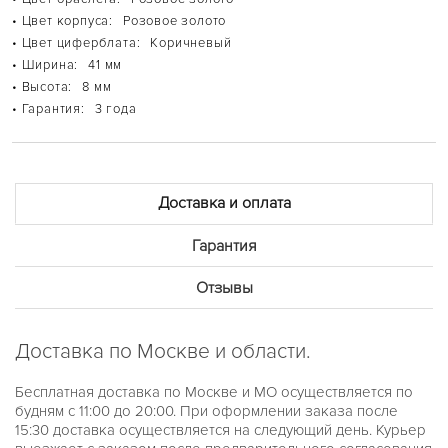
BERKLEY
• Цвет корпуса:
Розовое золото
BLAIR
• Цвет циферблата:
Коричневый
BRADSHAW
BRECKEN
• Ширина:
41 мм
BRYN
• Высота:
8 мм
CHAIN LOCK
• Гарантия:
3 года
CHANNING
DARCI
DYLAN
EMPIRE
EVEREST
HARLOWE
Доставка и оплата
HARTMAN
IRVING
Гарантия
JANELLE
JARYN
JESSA
Отзывы
KERRY
LAURYN
LAYTON
Доставка по Москве и области.
LENNOX
LEXINGTON
LILIANE
Бесплатная доставка по Москве и МО осуществляется по
MINI CAMILLE
будням с 11:00 до 20:00. При оформлении заказа после
MINI PILOT PAVE
15:30 доставка осуществляется на следующий день. Курьер
PARKER