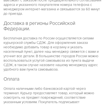
выезжает с заказом после предварительного согласования
PILOT
адреса и указанного покупателем номера телефона с
RAQUEL
менеджером интернет-магазина и связывается за 60 минут
RITZ
до приезда.
RUNWAY
RUNWAY SLIM
SIDNEY
Доставка в регионы Российской
SOFIE
Федерации.
WREN
БЕЛЫЕ
ЖЕЛТОЕ ЗОЛОТО
Бесплатная доставка по России осуществляется силами
ЖЕНСКИЕ
курьерской службы СДЭК. Для оформления заказа
ЗОЛОТЫЕ
необходимо добавить товар в корзину и указать
МУЖСКИЕ
населенный пункт, далее наш менеджер свяжется с вами и
РОЗОВОЕ ЗОЛОТО
уточнит все детали. В большинстве городов России можно
УНИСЕКС
воспользоваться услугой самовывоза из пункта выдачи
ЧЕРНЫЕ
СДЭК, в таком случае назовите нашему менеджеру адрес
НОВИНКИ
удобного вам пункта самовывоза.
О КОМПАНИИ
ДОСТАВКА И ОПЛАТА
ГАРАНТИЯ И ВОЗВРАТ
Оплата
Оплата наличными либо банковской картой через
терминал. Курьер предоставляет товар, который можно
осмотреть на предмет повреждений, соответствие
указанным условиям. Покупатель подписывает