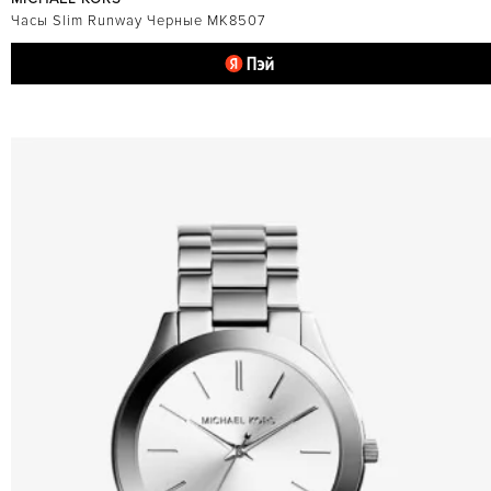
Часы Slim Runway Черные MK8507