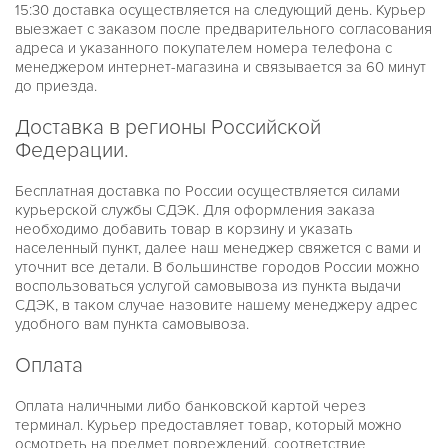
PILOT
15:30 доставка осуществляется на следующий день. Курьер
RAQUEL
выезжает с заказом после предварительного согласования
RITZ
адреса и указанного покупателем номера телефона с
RUNWAY
менеджером интернет-магазина и связывается за 60 минут
RUNWAY SLIM
до приезда.
SIDNEY
SOFIE
Доставка в регионы Российской
WREN
БЕЛЫЕ
Федерации.
ЖЕЛТОЕ ЗОЛОТО
ЖЕНСКИЕ
Бесплатная доставка по России осуществляется силами
ЗОЛОТЫЕ
курьерской службы СДЭК. Для оформления заказа
МУЖСКИЕ
РОЗОВОЕ ЗОЛОТО
необходимо добавить товар в корзину и указать
УНИСЕКС
населенный пункт, далее наш менеджер свяжется с вами и
ЧЕРНЫЕ
уточнит все детали. В большинстве городов России можно
НОВИНКИ
воспользоваться услугой самовывоза из пункта выдачи
О КОМПАНИИ
СДЭК, в таком случае назовите нашему менеджеру адрес
ДОСТАВКА И ОПЛАТА
удобного вам пункта самовывоза.
ГАРАНТИЯ И ВОЗВРАТ
Оплата
Оплата наличными либо банковской картой через
терминал. Курьер предоставляет товар, который можно
осмотреть на предмет повреждений, соответствие