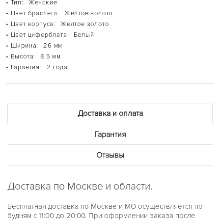
• Тип:
Женские
BERKLEY
• Цвет браслета:
Желтое золото
BLAIR
BRADSHAW
• Цвет корпуса:
Желтое золото
BRECKEN
• Цвет циферблата:
Белый
BRYN
• Ширина:
26 мм
CHAIN LOCK
CHANNING
• Высота:
8,5 мм
DARCI
• Гарантия:
2 года
DYLAN
EMPIRE
EVEREST
HARLOWE
HARTMAN
Доставка и оплата
IRVING
JANELLE
JARYN
Гарантия
JESSA
KERRY
Отзывы
LAURYN
LAYTON
LENNOX
LEXINGTON
Доставка по Москве и области.
LILIANE
MINI CAMILLE
Бесплатная доставка по Москве и МО осуществляется по
MINI PILOT PAVE
PARKER
будням с 11:00 до 20:00. При оформлении заказа после