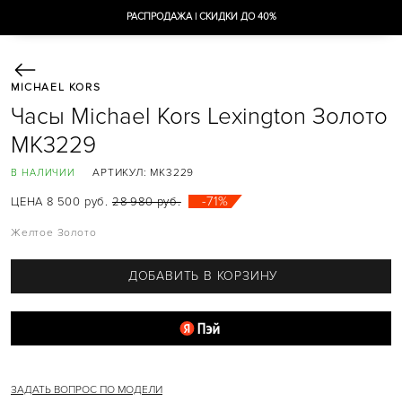
РАСПРОДАЖА | СКИДКИ ДО 40%
MICHAEL KORS
СУМКИ
Часы Michael Kors Lexington Золото
AVA
AVRIL
MK3229
BEDFORD
BRADSHAW
АРТИКУЛ:
MK3229
В НАЛИЧИИ
CAMILLE
CARMEN
-71%
ЦЕНА 8 500 руб.
28 980 руб.
CECE
CHARLOTTE
Желтое Золото
CУМКИ-ШОППЕРЫ
DELANEY
EMILIA
ДОБАВИТЬ В КОРЗИНУ
EVA
GREENWICH
HALLY
HAMILTON
HEATHER
HENDRIX
JADE
JESSIE
ЗАДАТЬ ВОПРОС ПО МОДЕЛИ