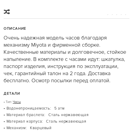
JET SET
JET SET TRAVEL
KARLIE
MERCER
MIRELLA
MOTT
ОПИСАНИЕ
PARKER
SINCLAIR
Очень надежная модель часов благодаря
SLOAN
механизму Miyota и фирменной сборке.
SOHO
WHITNEY
Качественные материалы и долговечное, стойкое
БЕЖЕВЫЕ СУМКИ
напыление. В комплекте с часами идут: шкатулка,
БЕЛЫЕ СУМКИ
паспорт изделия, инструкция по эксплуатации,
ГОЛУБЫЕ СУМКИ
КОРИЧНЕВЫЕ СУМКИ
чек, гарантийный талон на 2 года. Доставка
КРАСНЫЕ СУМКИ
бесплатно. Осмотр посылки перед оплатой.
КРОСС-БОДИ
РОЗОВЫЕ СУМКИ
СУМКИ-ТОУТ
ДЕТАЛИ
ЧЕРНЫЕ СУМКИ
РЮКЗАКИ
• Тип:
Часы
ABBEY
• Водонепроницаемость:
5 атм
BROOKLIN
• Материал браслета:
Сталь нержавеющая
RHEA
• Материал корпуса:
КОРИЧНЕВЫЕ РЮКЗАКИ
Сталь нержавеющая
ЧАСЫ
• Механизм:
Кварцевый
ACCELERATOR