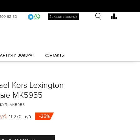
 300-62-50
Заказать звонок
РАНТИЯ И ВОЗВРАТ
КОНТАКТЫ
el Kors Lexington
ные MK5955
КУЛ:
MK5955
уб.
-25%
11 270 руб.