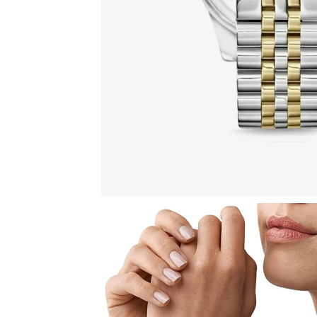
SOFIE
WREN
БЕЛЫЕ
ЖЕЛТОЕ ЗОЛОТО
ЖЕНСКИЕ
ЗОЛОТЫЕ
МУЖСКИЕ
РОЗОВОЕ ЗОЛОТО
УНИСЕКС
ЧЕРНЫЕ
НОВИНКИ
О КОМПАНИИ
ДОСТАВКА И ОПЛАТА
ГАРАНТИЯ И ВОЗВРАТ