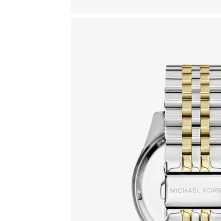
CHANNING
DARCI
DYLAN
EMPIRE
EVEREST
HARLOWE
HARTMAN
IRVING
JANELLE
JARYN
JESSA
KERRY
LAURYN
LAYTON
LENNOX
LEXINGTON
LILIANE
MINI CAMILLE
MINI PILOT PAVE
PARKER
PILOT
RAQUEL
RITZ
RUNWAY
RUNWAY SLIM
SIDNEY