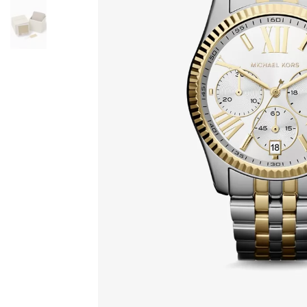
PARKER
SINCLAIR
SLOAN
SOHO
WHITNEY
БЕЖЕВЫЕ СУМКИ
БЕЛЫЕ СУМКИ
ГОЛУБЫЕ СУМКИ
КОРИЧНЕВЫЕ СУМКИ
КРАСНЫЕ СУМКИ
КРОСС-БОДИ
РОЗОВЫЕ СУМКИ
СУМКИ-ТОУТ
ЧЕРНЫЕ СУМКИ
РЮКЗАКИ
ABBEY
BROOKLIN
RHEA
КОРИЧНЕВЫЕ РЮКЗАКИ
ЧАСЫ
ACCELERATOR
BERKLEY
BLAIR
BRADSHAW
BRECKEN
BRYN
CHAIN LOCK