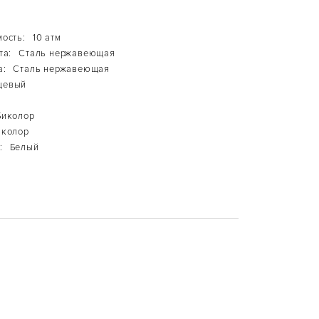
ость:
10 атм
та:
Сталь нержавеющая
а:
Сталь нержавеющая
цевый
Биколор
иколор
:
Белый