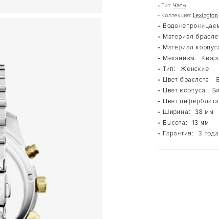
• Тип:
Часы
• Коллекция:
Lexington
• Водонепроницаем
• Материал брасле
• Материал корпус
• Механизм:
Квар
• Тип:
Женские
• Цвет браслета:
• Цвет корпуса:
Б
• Цвет циферблата
• Ширина:
38 мм
• Высота:
13 мм
• Гарантия:
3 года